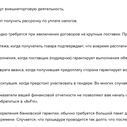
ут внешнеторговую деятельность;
ят получить рассрочку по уплате налогов.
едко требуется при заключении договоров на крупные поставки. При
тежа, когда получатель товара подтверждает, что вовремя расплатит
олнения, когда поставщик (подрядчик) гарантирует выполнения обя
врата аванса, когда получившая предоплату сторона гарантирует в
ситуация, когда предстоит участвовать в тендере. Во многих случа
оказатели вашей финансовой отчетности не позволяют вам начать 
братиться в «AxFin».
ормления банковской гарантии, обычно требуется большой пакет д
времени. Случается, что процедура проводится так долго, что посл