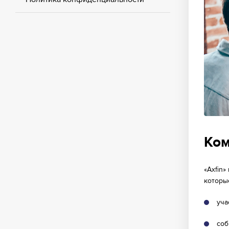
Ко
«Axfin
которы
уча
соб