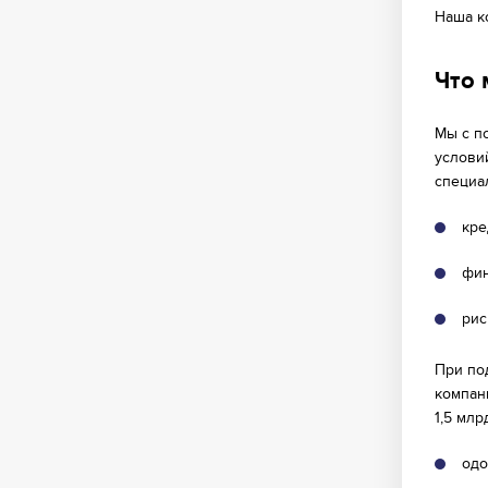
Наша к
Что
Мы с п
услови
специа
кре
фин
рис
При по
компан
1,5 млр
одо