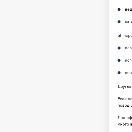
вед
хот
БГ нер
пла
исп
воз
Другая 
Если п
повод о
Для оф
много 