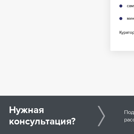
сам
мин
Курато
Нужная
Под
консультация?
рас